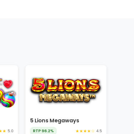
5 Lions Megaways
★★
★★★★☆
5.0
RTP 96.2%
4.5