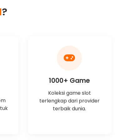
N
?
1000+ Game
Koleksi game slot
tem
terlengkap dari provider
tuk
terbaik dunia.