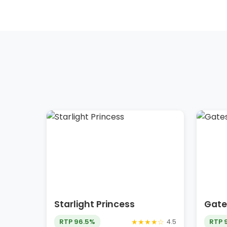
Starlight Princess
Gate
★★★★☆
RTP 96.5%
4.5
RTP 