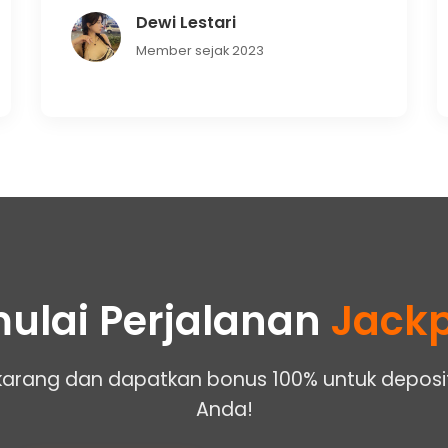
Dewi Lestari
Member sejak 2023
ulai Perjalanan
Jack
karang dan dapatkan bonus 100% untuk depos
Anda!