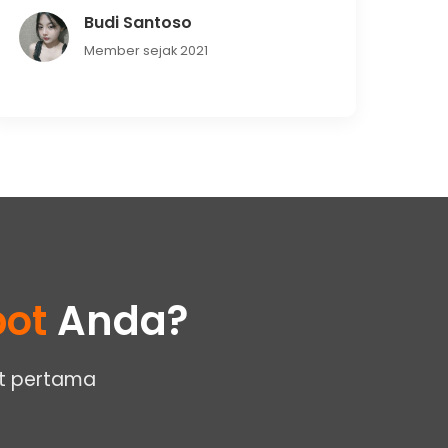
Budi Santoso
Member sejak 2021
pot
Anda?
it pertama