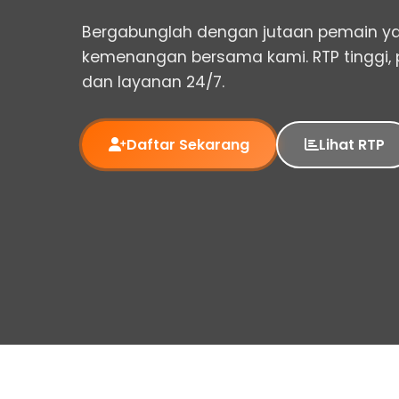
Bergabunglah dengan jutaan pemain y
kemenangan bersama kami. RTP tinggi,
dan layanan 24/7.
Daftar Sekarang
Lihat RTP