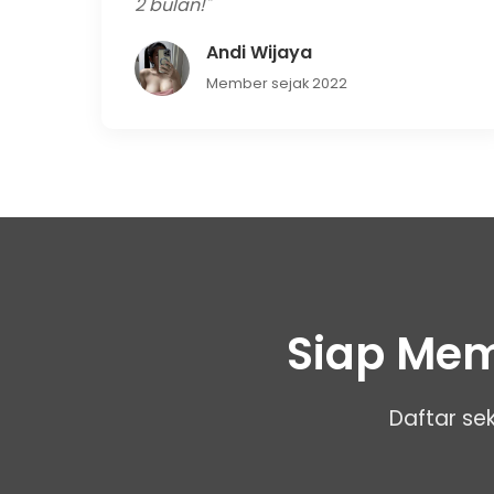
2 bulan!"
Andi Wijaya
Member sejak 2022
Siap Mem
Daftar se