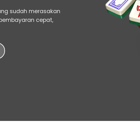
ang sudah merasakan
 pembayaran cepat,